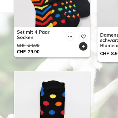
Set mit 4 Paar
Damens
Socken
schwarz
CHF
34.00
Blumen
Ursprünglicher
Aktueller
CHF
29.90
CHF
8.5
Preis
Preis
war:
ist:
CHF 34.00
CHF 29.90.