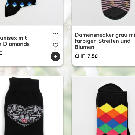
Damensneaker grau mi
unisex mit
farbigen Streifen und
en Diamonds
Blumen
0
CHF
7.50