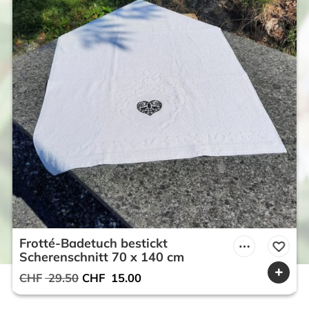
Frotté-Badetuch bestickt
Scherenschnitt 70 x 140 cm
Ursprünglicher
Aktueller
CHF
29.50
CHF
15.00
Preis
Preis