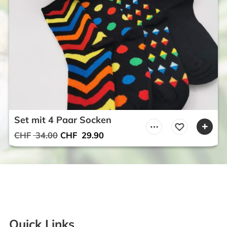
Set mit 4 Paar Socken
Ursprünglicher
Aktueller
CHF
34.00
CHF
29.90
Preis
Preis
war:
ist:
CHF 34.00
CHF 29.90.
Quick Links