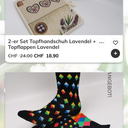
2-er Set Topfhandschuh Lavendel +
Topflappen Lavendel
Ursprünglicher
Aktueller
CHF
24.00
CHF
18.90
Preis
Preis
war:
ist:
ANGEBOT!
CHF 24.00
CHF 18.90.