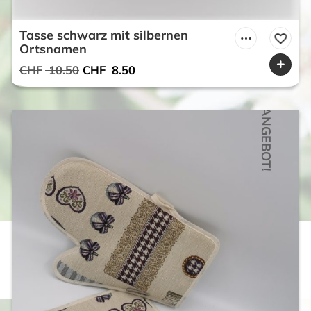
Tasse schwarz mit silbernen
Ortsnamen
Ursprünglicher
Aktueller
CHF
10.50
CHF
8.50
Preis
Preis
war:
ist:
ANGEBOT!
CHF 10.50
CHF 8.50.