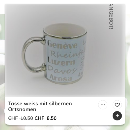
war:
ist:
ANGEBOT!
CHF 29.50
CHF 15.00.
Tasse weiss mit silbernen
Ortsnamen
Ursprünglicher
Aktueller
CHF
10.50
CHF
8.50
Preis
Preis