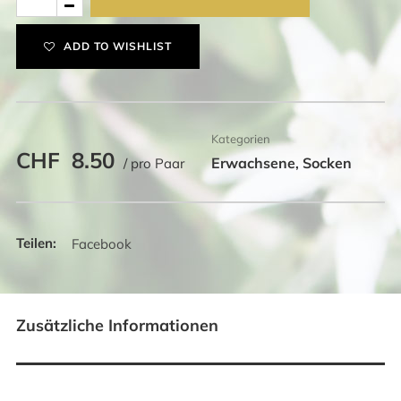
schwarz
mit
ADD TO WISHLIST
grau-
weissem
Muster
Menge
Kategorien
CHF
8.50
Erwachsene
Socken
/ pro Paar
,
Facebook
Zusätzliche Informationen