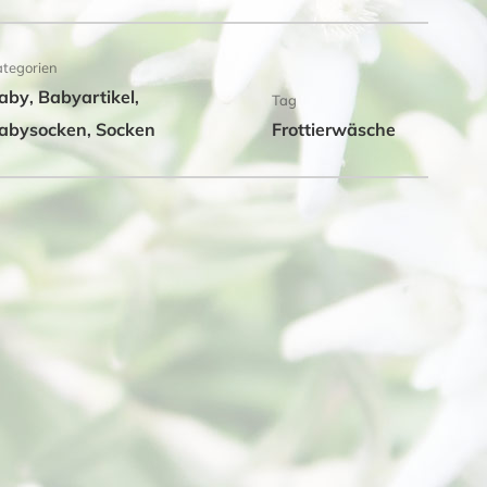
ategorien
aby
Babyartikel
,
,
Tag
abysocken
Socken
Frottierwäsche
,