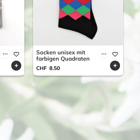
Socken unisex mit
R
farbigen Quadraten
P
CHF
8.50
C