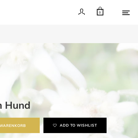
0
n Hund
ADD TO WISHLIST
 WARENKORB