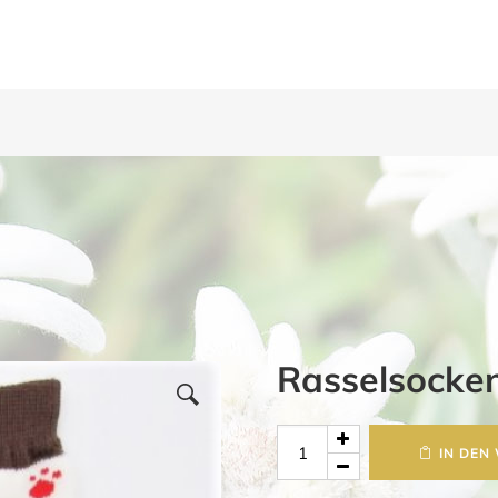
Rasselsocke
Rasselsocken
IN DEN
Hund