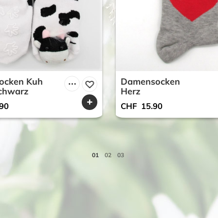
socken Kuh
Damensocken
chwarz
Herz
90
CHF
15.90