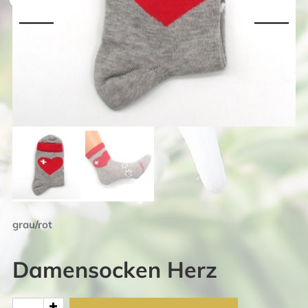
grau/rot
Damensocken Herz
Damensocken