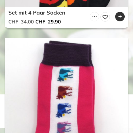
Set mit 4 Paar Socken
Ursprünglicher
Aktueller
CHF
34.00
CHF
29.90
Preis
Preis
war:
ist:
CHF 34.00
CHF 29.90.