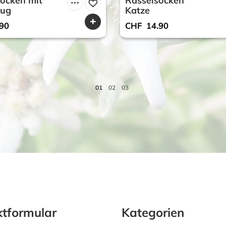
ocken mit
Rasselsocken
zug
Katze
90
CHF
14.90
tformular
Kategorien