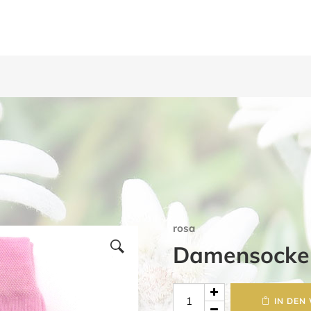
rosa
Damensocken
Damensocken
IN DEN