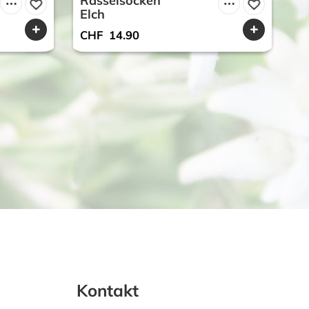
Rasselsocken
D
Elch
m
CHF
14.90
C
Kontakt