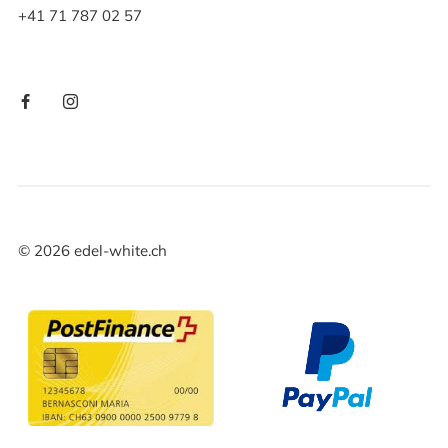
+41 71 787 02 57
©
2026
edel-white.ch