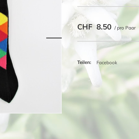
mit
farbigen
Quadraten
CHF
8.50
Menge
/ pro Paar
Facebook