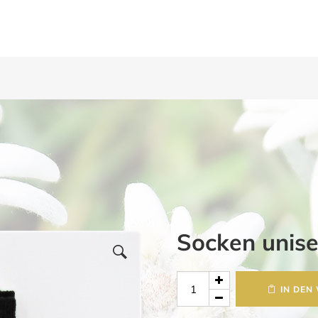
Socken unise
Socken
IN DEN
unisex