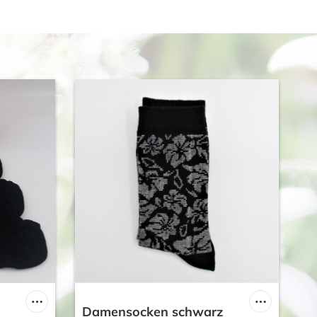
R
Damensocken schwarz
K