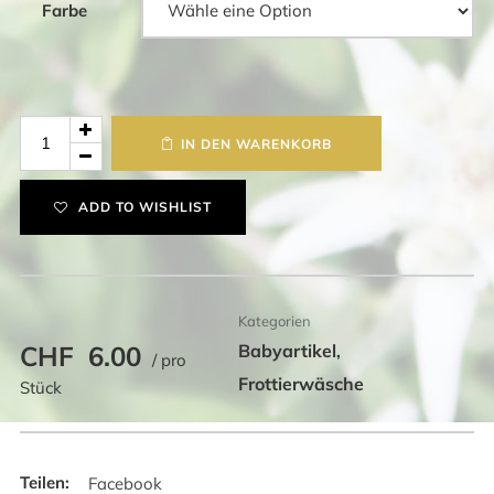
Farbe
Lätze
IN DEN WARENKORB
mit
Apfel,
ADD TO WISHLIST
Zahlen,
Buchstaben
und
Hund
Kategorien
Menge
CHF
6.00
Babyartikel
,
/ pro
Frottierwäsche
Stück
Facebook