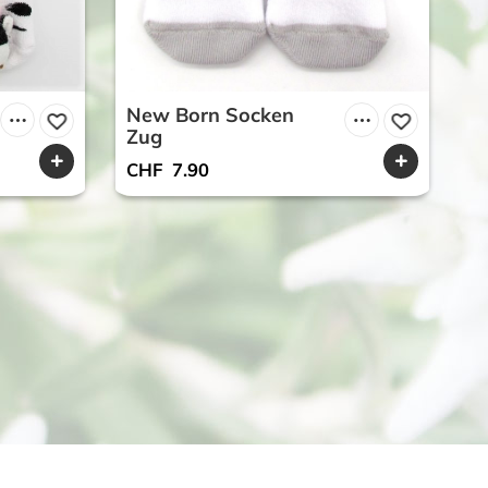
New Born Socken
N
Zug
M
CHF
7.90
C