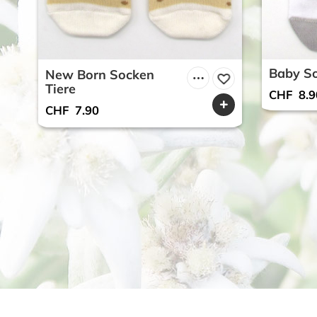
Baby S
New Born Socken
Tiere
CHF
8.9
CHF
7.90