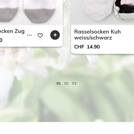
ocken Zug
Rasselsocken Kuh
weiss/schwarz
0
CHF
14.90