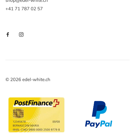
shop@edel-white.ch
+41 71 787 02 57
©
2026
edel-white.ch