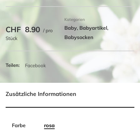
Kategorien
CHF
8.90
Baby
Babyartikel
,
,
/ pro
Babysocken
Stück
Facebook
Zusätzliche Informationen
Farbe
rosa