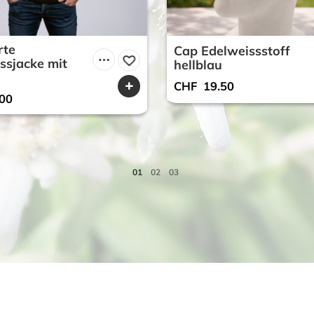
rte
Cap Edelweissstoff
ssjacke mit
hellblau
CHF
19.50
00