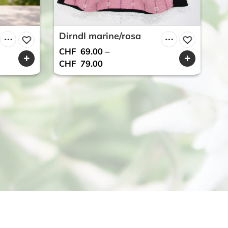
Dirndl marine/rosa
D
r
CHF
69.00
–
C
CHF
79.00
C