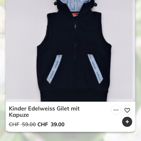
Kinder Edelweiss Gilet mit
Kapuze
Ursprünglicher
Aktueller
CHF
59.00
CHF
39.00
Preis
Preis
war:
ist: