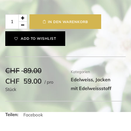
Edelweiss
IN DEN WARENKORB
Kapuzensweater
Menge
ADD TO WISHLIST
CHF
89.00
Kategorien
Ursprünglicher
Aktueller
CHF
59.00
Edelweiss
Jacken
,
/ pro
Preis
Preis
mit Edelweissstoff
Stück
war:
ist:
CHF 89.00
CHF 59.00.
Facebook