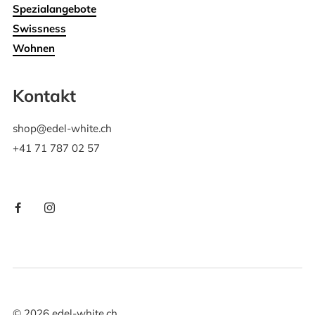
Spezialangebote
Swissness
Wohnen
Kontakt
shop@edel-white.ch
+41 71 787 02 57
©
2026
edel-white.ch