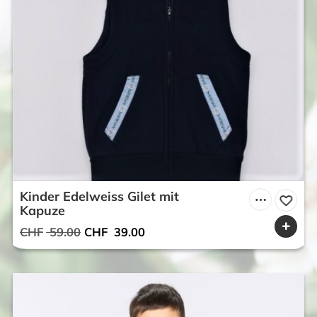
Kinder Edelweiss Gilet mit
Kapuze
Ursprünglicher
Aktueller
CHF
59.00
CHF
39.00
Preis
Preis
war:
ist:
CHF 59.00
CHF 39.00.