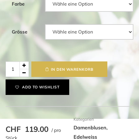
Farbe
Grösse
Edelweissbluse
IN DEN WARENKORB
langarm
mit
ADD TO WISHLIST
Kelchkragen
Menge
Kategorien
CHF
119.00
Damenblusen
,
/ pro
Edelweiss
Stück