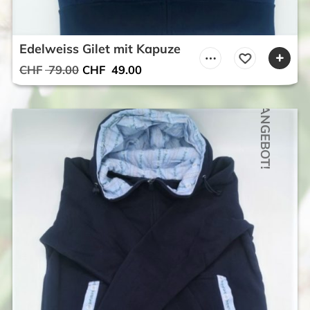
Edelweiss Gilet mit Kapuze
Ursprünglicher
Aktueller
CHF
79.00
CHF
49.00
Preis
Preis
war:
ist:
ANGEBOT!
CHF 79.00
CHF 49.00.