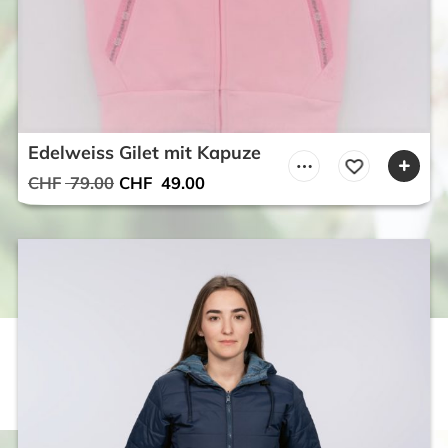
Edelweiss Gilet mit Kapuze
Ursprünglicher
Aktueller
CHF
79.00
CHF
49.00
Preis
Preis
war:
ist:
CHF 79.00
CHF 49.00.