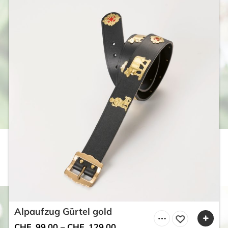
Alpaufzug Gürtel gold
CHF
99.00
–
CHF
129.00