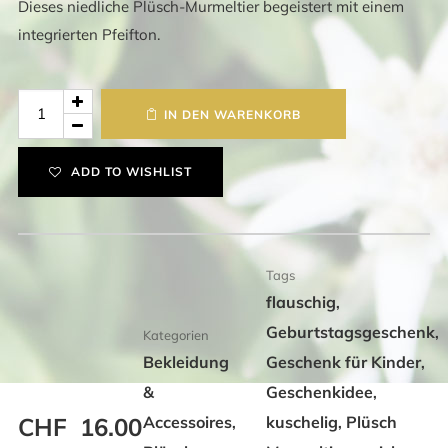
Dieses niedliche Plüsch-Murmeltier begeistert mit einem
integrierten Pfeifton.
Plüsch
IN DEN WARENKORB
Murmeltier
mit
ADD TO WISHLIST
Pfeiffton
Menge
Tags
flauschig
,
Geburtstagsgeschenk
,
Kategorien
Bekleidung
Geschenk für Kinder
,
&
Geschenkidee
,
CHF
16.00
Accessoires
kuschelig
Plüsch
,
,