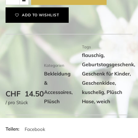
Hase
Menge
ADD TO WISHLIST
Tags
flauschig
,
Geburtstagsgeschenk
,
Kategorien
Bekleidung
Geschenk für Kinder
,
&
Geschenkidee
,
CHF
14.50
Accessoires
kuschelig
Plüsch
,
,
Plüsch
Hase
weich
,
/ pro Stück
Facebook