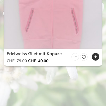
Edelweiss Gilet mit Kapuze
Ursprünglicher
Aktueller
CHF
79.00
CHF
49.00
Preis
Preis
war:
ist:
CHF 79.00
CHF 49.00.