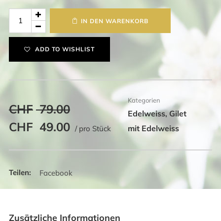
Edelweiss
IN DEN WARENKORB
Gilet
mit
ADD TO WISHLIST
Kapuze
Menge
Kategorien
CHF
79.00
Edelweiss
Gilet
,
Ursprünglicher
Aktueller
CHF
49.00
mit Edelweiss
/ pro Stück
Preis
Preis
war:
ist:
CHF 79.00
CHF 49.00.
Facebook
Zusätzliche Informationen