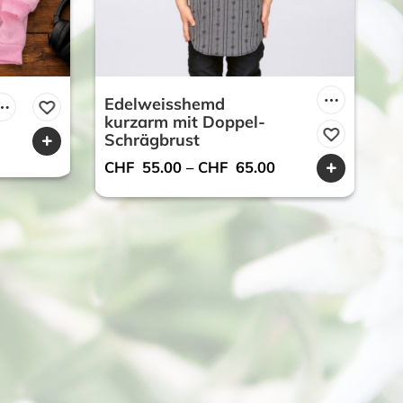
Edelweisshemd
kurzarm mit Doppel-
Schrägbrust
r
ueller
CHF
55.00
–
CHF
65.00
is
F 49.00.