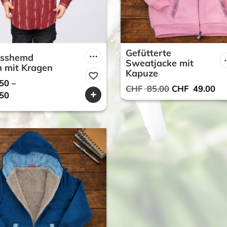
Gefütterte
isshemd
Sweatjacke mit
 mit Kragen
Kapuze
50
–
Ursprüngliche
Akt
CHF
85.00
CHF
49.00
50
Preis
Pre
war:
ist:
CHF 85.00
CH
ANGEBOT!