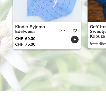
Kinder Pyjama
Gefütte
Edelweiss
Sweatja
Kapuze
CHF
69.00
–
CHF
85.
CHF
75.00