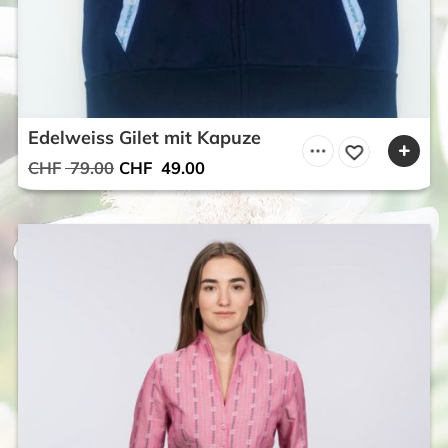
Edelweiss Gilet mit Kapuze
Ursprünglicher
Aktueller
CHF
79.00
CHF
49.00
Preis
Preis
war:
ist:
CHF 79.00
CHF 49.00.