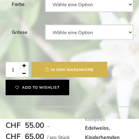
Farbe
Grösse
Edelweisshemd
IN DEN WARENKORB
kurzarm
mit
ADD TO WISHLIST
Doppel-
Schrägbrust
Menge
Kategorien
CHF
55.00
–
Edelweiss
,
CHF
65.00
Kinderhemden
/ pro Stück