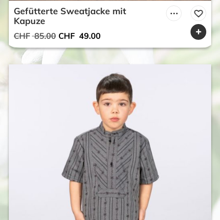
Gefütterte Sweatjacke mit
Kapuze
Ursprünglicher
Aktueller
CHF
85.00
CHF
49.00
Preis
Preis
war:
ist:
CHF 85.00
CHF 49.00.