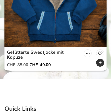
Gefütterte Sweatjacke mit
Kapuze
Ursprünglicher
Aktueller
CHF
85.00
CHF
49.00
Preis
Preis
war:
ist:
CHF 85.00
CHF 49.00.
Quick Links