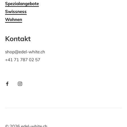
Spezialangebote
Swissness
Wohnen
Kontakt
shop@edel-white.ch
+41 71 787 02 57
©
2026
edel-white.ch