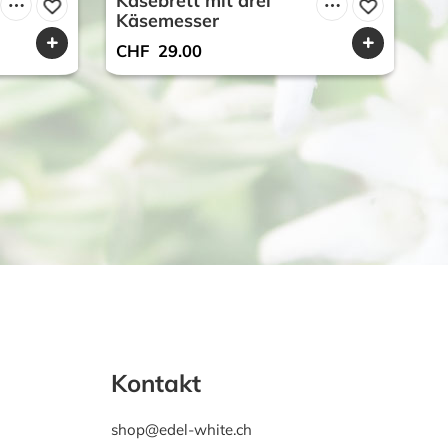
Käsebrett mit drei
F
Käsemesser
H
CHF
29.00
C
Kontakt
shop@edel-white.ch