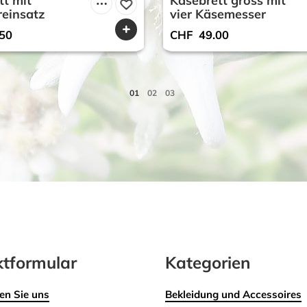
tt mit
Käsebrett gross mit
reinsatz
vier Käsemesser
50
CHF
49.00
tformular
Kategorien
en Sie uns
Bekleidung und Accessoires