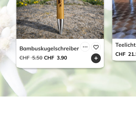
Teelicht
Bambuskugelschreiber
CHF
21.
Ursprünglicher
Aktueller
CHF
5.50
CHF
3.90
Preis
Preis
war:
ist:
CHF 5.50
CHF 3.90.