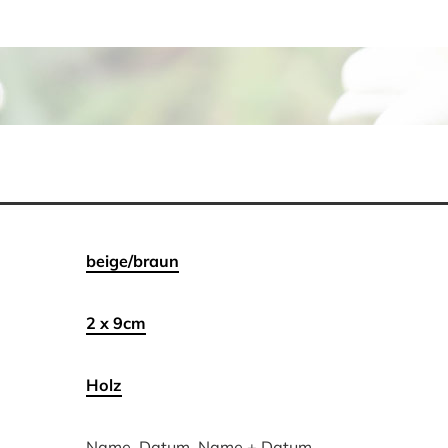
beige/braun
2 x 9cm
Holz
Name, Datum, Name + Datum