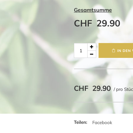
Gesamtsumme
CHF
29.90
Taschenmesser
IN DEN
personalisiert
Menge
CHF
29.90
/ pro Stü
Facebook