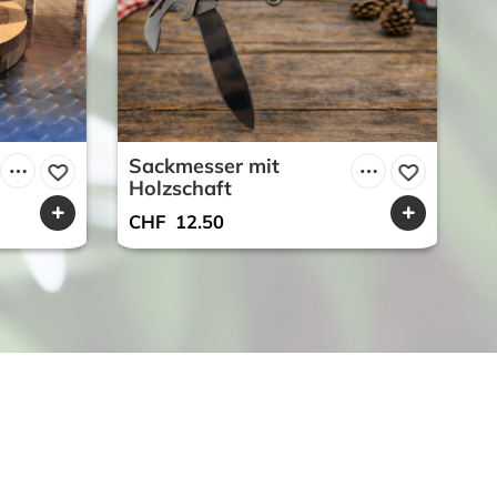
Sackmesser mit
S
Holzschaft
m
CHF
12.50
C