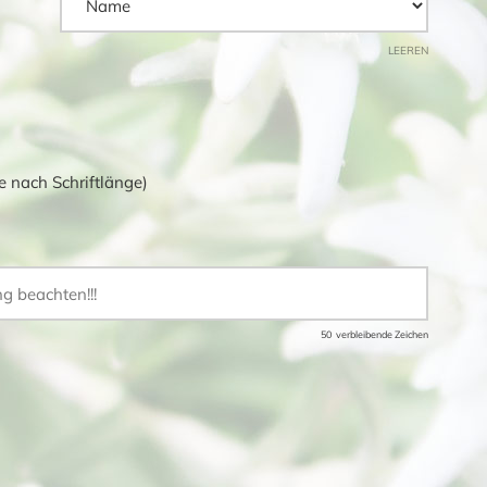
LEEREN
je nach Schriftlänge)
50
verbleibende Zeichen