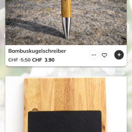
Bambuskugelschreiber
Ursprünglicher
Aktueller
CHF
5.50
CHF
3.90
Preis
Preis
war:
ist:
CHF 5.50
CHF 3.90.