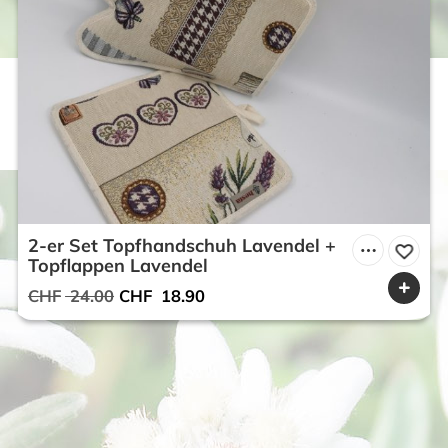
2-er Set Topfhandschuh Lavendel +
Topflappen Lavendel
Ursprünglicher
Aktueller
CHF
24.00
CHF
18.90
Preis
Preis
war:
ist:
CHF 24.00
CHF 18.90.