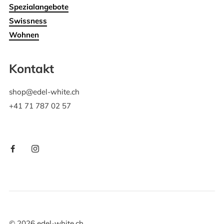
Spezialangebote
Swissness
Wohnen
Kontakt
shop@edel-white.ch
+41 71 787 02 57
©
2026
edel-white.ch