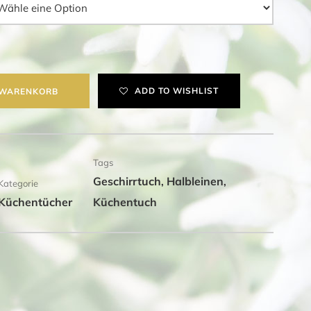
ADD TO WISHLIST
 WARENKORB
Tags
Geschirrtuch
Halbleinen
,
,
Kategorie
Küchentücher
Küchentuch