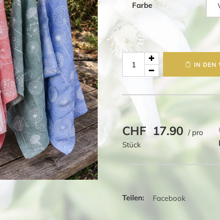
Farbe
Küchentuch
IN DEN
"Pusteblume"
48x70cm
Halbleinen
Menge
CHF
17.90
/ pro
Stück
Facebook