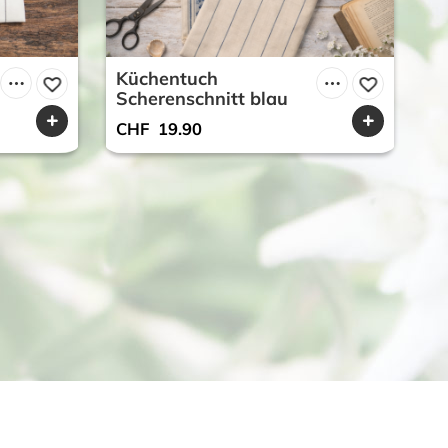
W
Küchentuch
A
Scherenschnitt blau
B
CHF
19.90
C