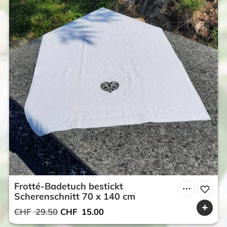
Frotté-Badetuch bestickt
Scherenschnitt 70 x 140 cm
Ursprünglicher
Aktueller
CHF
29.50
CHF
15.00
Preis
Preis