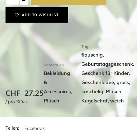
Kugelschaf,
gross
ADD TO WISHLIST
Menge
Tags
flauschig
,
Geburtstagsgeschenk
,
Kategorien
Bekleidung
Geschenk für Kinder
,
&
Geschenkidee
gross
,
,
CHF
27.25
Accessoires
kuschelig
Plüsch
,
,
Plüsch
Kugelschaf
weich
,
/ pro Stück
Facebook