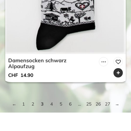
Damensocken schwarz
Alpaufzug
CHF
14.90
1
2
3
4
5
6
…
25
26
27