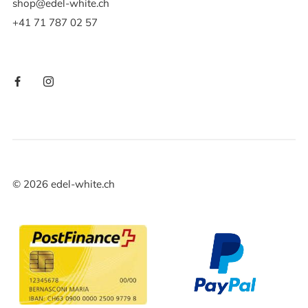
shop@edel-white.ch
+41 71 787 02 57
©
2026
edel-white.ch