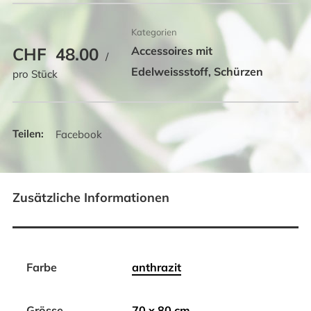
x
80
Kategorien
cm
CHF
48.00
Accessoires mit
/
Menge
Edelweissstoff
Schürzen
,
pro Stück
Facebook
Zusätzliche Informationen
Farbe
anthrazit
Grösse
70 x 80 cm