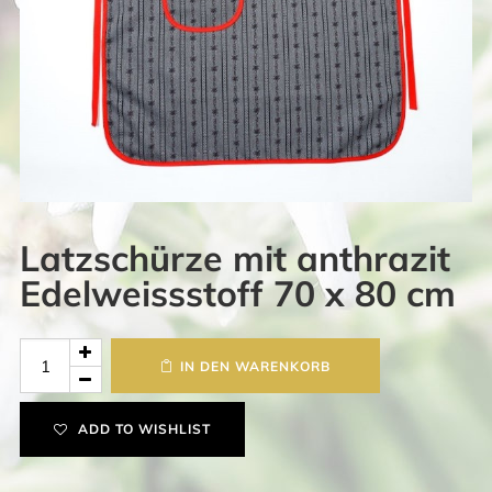
Latzschürze mit anthrazit
Edelweissstoff 70 x 80 cm
Latzschürze
IN DEN WARENKORB
mit
anthrazit
ADD TO WISHLIST
Edelweissstoff
70