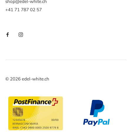
shop@edel-white.ch
+41 71 787 02 57
©
2026
edel-white.ch