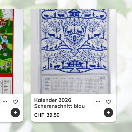
Kalender 2026
K
Scherenschnitt blau
H
CHF
39.50
C