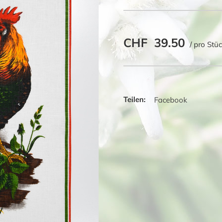
Hahn
Menge
CHF
39.50
/ pro Stü
Facebook