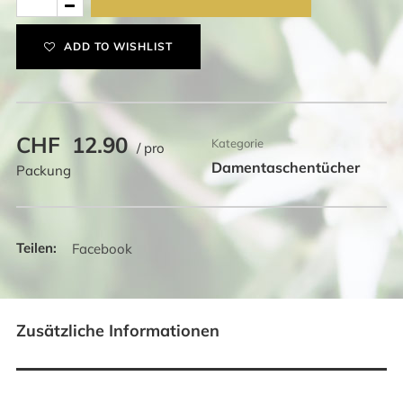
Packung
Damentaschentücher
ADD TO WISHLIST
Mia
Menge
CHF
12.90
Kategorie
/ pro
Damentaschentücher
Packung
Facebook
Zusätzliche Informationen