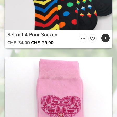
Set mit 4 Paar Socken
Ursprünglicher
Aktueller
CHF
34.00
CHF
29.90
Preis
Preis
war:
ist:
CHF 34.00
CHF 29.90.