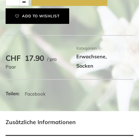
Damen,
bestickt
ADD TO WISHLIST
Edelweiss
Menge
Kategorien
CHF
17.90
Erwachsene
,
/ pro
Socken
Paar
Facebook
Zusätzliche Informationen