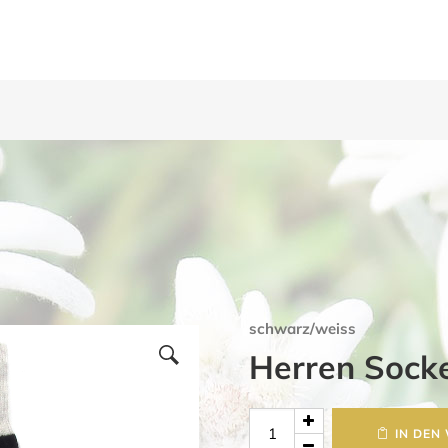
schwarz/weiss
Herren Sock
Herren
IN DEN