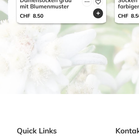
Damensocken grau
Socken 
mit Blumenmuster
farbig
CHF
8.50
CHF
8.5
Quick Links
Kontak