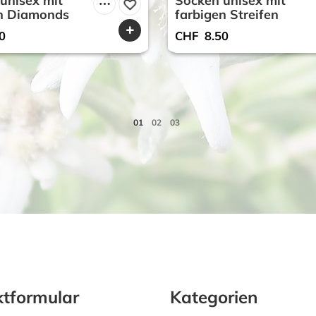
unisex mit
Socken unisex mit
en Diamonds
farbigen Streifen
0
CHF
8.50
tformular
Kategorien