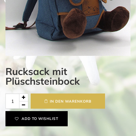
Rucksack mit
Plüschsteinbock
Rucksack
IN DEN WARENKORB
mit
Plüschsteinbock
ADD TO WISHLIST
Menge