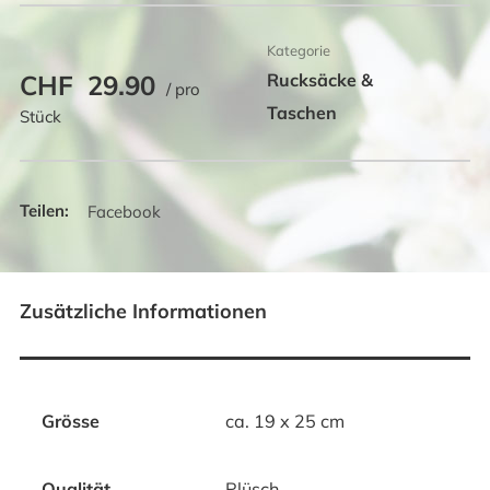
Kategorie
CHF
29.90
Rucksäcke &
/ pro
Taschen
Stück
Facebook
Zusätzliche Informationen
Grösse
ca. 19 x 25 cm
Qualität
Plüsch