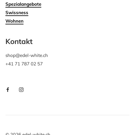
Spezialangebote
Swissness
Wohnen
Kontakt
shop@edel-white.ch
+41 71 787 02 57
©
2026
edel-white.ch