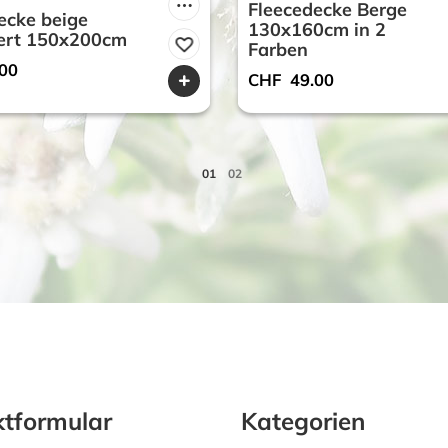
Fleecedecke Berge
ecke beige
130x160cm in 2
ert 150x200cm
Farben
00
CHF
49.00
tformular
Kategorien