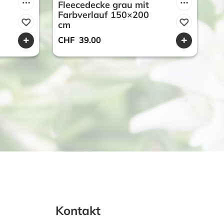
Fleecedecke grau mit
F
Farbverlauf 150×200
g
cm
C
CHF
39.00
Kontakt