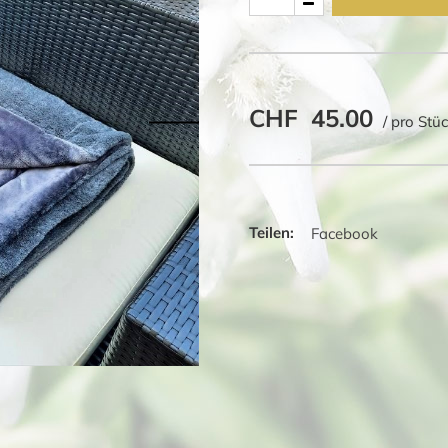
grau
Fellimitat
150x200
cm
CHF
45.00
Menge
/ pro Stü
Facebook