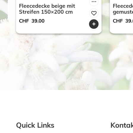
Fleecedecke beige mit
Fleeced
Streifen 150×200 cm
gemust
CHF
39.00
CHF
39.
Quick Links
Kontak