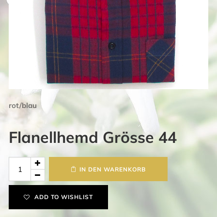
rot/blau
Flanellhemd Grösse 44
Flanellhemd
IN DEN WARENKORB
Grösse
44
ADD TO WISHLIST
Menge