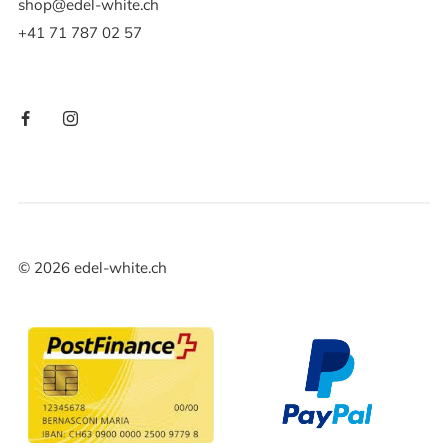
shop@edel-white.ch
+41 71 787 02 57
©
2026
edel-white.ch