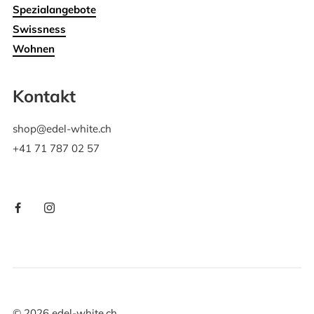
Spezialangebote
Swissness
Wohnen
Kontakt
shop@edel-white.ch
+41 71 787 02 57
©
2026
edel-white.ch