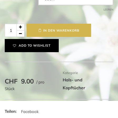
LEEREN
Halstuch
IN DEN WARENKORB
mit
Edelweissmuster
ADD TO WISHLIST
Menge
Kategorie
CHF
9.00
Hals- und
/ pro
Kopftücher
Stück
Facebook