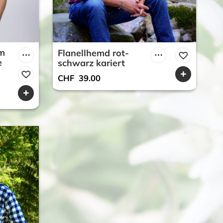
m
Flanellhemd rot-
e
schwarz kariert
CHF
39.00