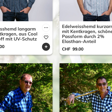
Edelweisshemd kurzar
isshemd langarm
mit Kentkragen, schön
tkragen, aus Cool
Passform durch 2%
ff mit UV-Schutz
Elasthan-Anteil
00
CHF
99.00