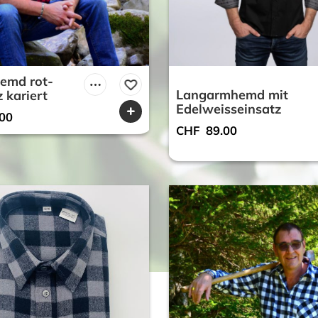
hemd rot-
Langarmhemd mit
 kariert
Edelweisseinsatz
00
CHF
89.00