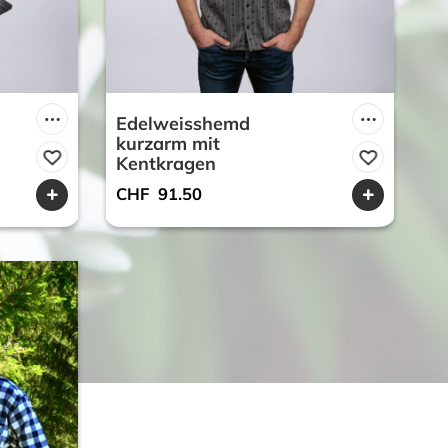
Edelweisshemd
kurzarm mit
Kentkragen
CHF
91.50