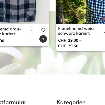
Flanellhemd weiss-
hemd grau-
schwarz kariert
 kariert
CHF
39.00
–
00
CHF
39.50
tformular
Kategorien