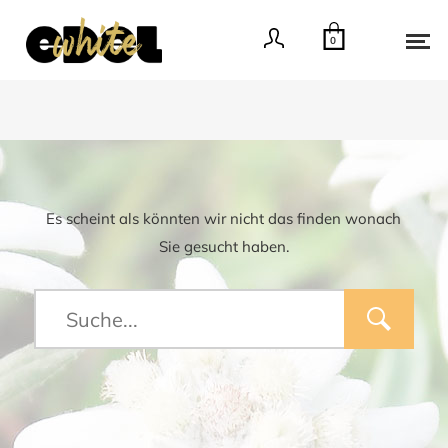
0
Es scheint als könnten wir nicht das finden wonach
Sie gesucht haben.
Type
and
hit
enter